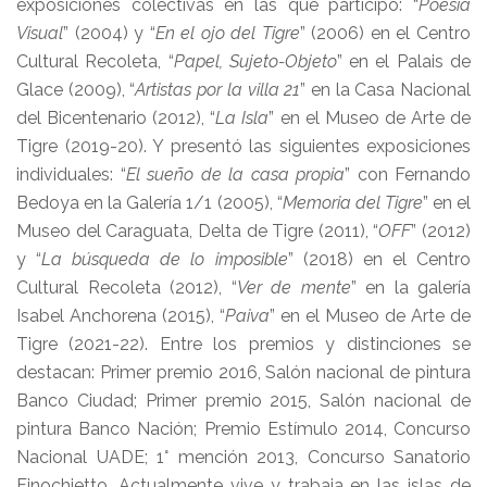
exposiciones colectivas en las que participó: “
Poesía
Visual
” (2004) y “
En el ojo del Tigre
” (2006) en el Centro
Cultural Recoleta, “
Papel, Sujeto-Objeto
” en el Palais de
Glace (2009), “
Artistas por la villa 21
” en la Casa Nacional
del Bicentenario (2012), “
La Isla
” en el Museo de Arte de
Tigre (2019-20). Y presentó las siguientes exposiciones
individuales: “
El sueño de la casa propia
” con Fernando
Bedoya en la Galería 1/1 (2005), “
Memoria del Tigre
” en el
Museo del Caraguata, Delta de Tigre (2011), “
OFF
” (2012)
y “
La búsqueda de lo imposible
” (2018) en el Centro
Cultural Recoleta (2012), “
Ver de mente
” en la galería
Isabel Anchorena (2015), “
Paiva
” en el Museo de Arte de
Tigre (2021-22). Entre los premios y distinciones se
destacan: Primer premio 2016, Salón nacional de pintura
Banco Ciudad; Primer premio 2015, Salón nacional de
pintura Banco Nación; Premio Estímulo 2014, Concurso
Nacional UADE; 1° mención 2013, Concurso Sanatorio
Finochietto. Actualmente vive y trabaja en las islas de