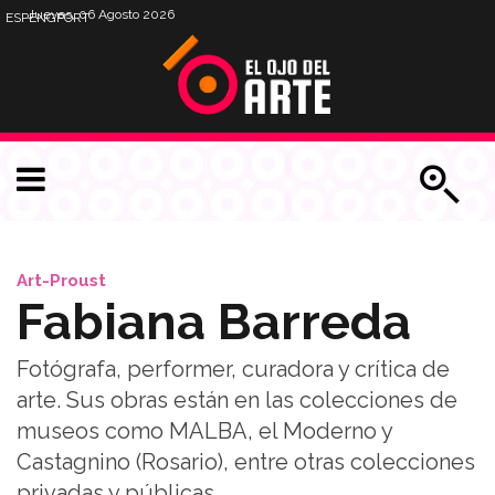
Jueves, 06 Agosto 2026
ESP
ENG
PORT
Art-Proust
Fabiana Barreda
Fotógrafa, performer, curadora y crítica de
arte. Sus obras están en las colecciones de
museos como MALBA, el Moderno y
Castagnino (Rosario), entre otras colecciones
privadas y públicas.