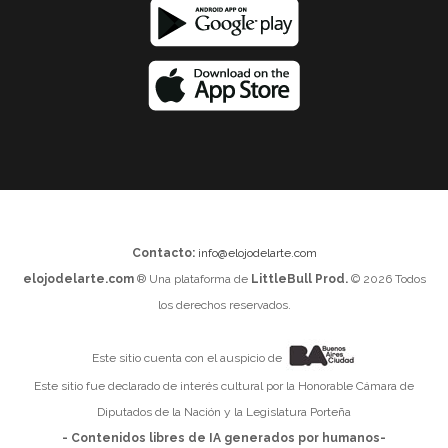
Contacto:
info@elojodelarte.com
elojodelarte.com
® Una plataforma de
LittleBull Prod.
© 2026 Todos
los derechos reservados.
Este sitio cuenta con el auspicio de
Este sitio fue declarado de interés cultural por la Honorable Cámara de
Diputados de la Nación y la Legislatura Porteña
- Contenidos libres de IA generados por humanos-