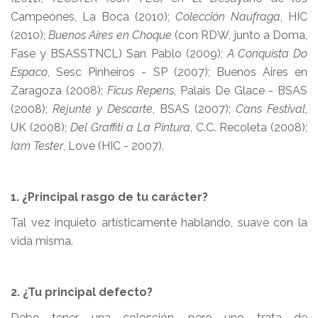
Campeones, La Boca (2010);
Colección Naufraga
, HIC
(2010);
Buenos Aires en Choque
(con RDW, junto a Doma,
Fase y BSASSTNCL) San Pablo (2009);
A Conquista Do
Espaco
, Sesc Pinheiros - SP (2007); Buenos Aires en
Zaragoza (2008);
Ficus Repens
, Palais De Glace - BSAS
(2008);
Rejunte y Descarte
, BSAS (2007);
Cans Festival
,
UK (2008);
Del Graffiti a La Pintura
, C.C. Recoleta (2008);
Iam Tester
, Love (HIC - 2007).
1. ¿Principal rasgo de tu carácter?
Tal vez inquieto artísticamente hablando, suave con la
vida misma.
2. ¿Tu principal defecto?
Debo tener una colección, pero uno trata de