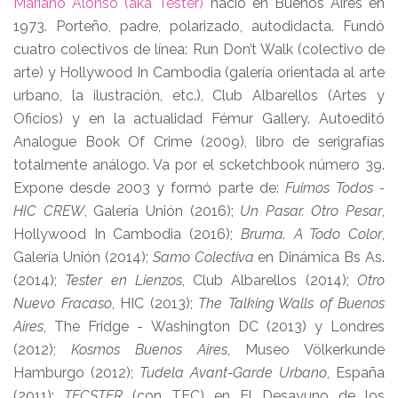
Mariano Alonso (aka Tester)
nació en Buenos Aires en
1973. Porteño, padre, polarizado, autodidacta. Fundó
cuatro colectivos de línea: Run Don’t Walk (colectivo de
arte) y Hollywood In Cambodia (galería orientada al arte
urbano, la ilustración, etc.), Club Albarellos (Artes y
Oficios) y en la actualidad Fémur Gallery. Autoeditó
Analogue Book Of Crime (2009), libro de serigrafías
totalmente análogo. Va por el scketchbook número 39.
Expone desde 2003 y formó parte de:
Fuimos Todos -
HIC CREW
, Galería Unión (2016);
Un Pasar. Otro Pesar
,
Hollywood In Cambodia (2016);
Bruma. A Todo Color
,
Galería Unión (2014);
Samo Colectiva
en Dinámica Bs As.
(2014);
Tester en Lienzos
, Club Albarellos (2014);
Otro
Nuevo Fracaso
, HIC (2013);
The Talking Walls of Buenos
Aires
, The Fridge - Washington DC (2013) y Londres
(2012);
Kosmos Buenos Aires
, Museo Völkerkunde
Hamburgo (2012);
Tudela Avant-Garde Urbano
, España
(2011);
TECSTER
(con TEC) en El Desayuno de los