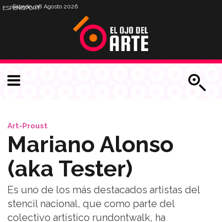
Sábado, 08 Agosto 2026
ESP
ENG
PORT
Art-Proust
Mariano Alonso
(aka Tester)
Es uno de los más destacados artistas del
stencil nacional, que como parte del
colectivo artístico rundontwalk, ha