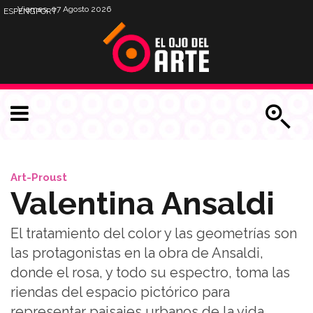
Viernes, 07 Agosto 2026
ESP
ENG
PORT
Art-Proust
Valentina Ansaldi
El tratamiento del color y las geometrías son
las protagonistas en la obra de Ansaldi,
donde el rosa, y todo su espectro, toma las
riendas del espacio pictórico para
representar paisajes urbanos de la vida