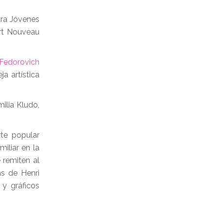
ara Jóvenes
Art Nouveau
 Fedorovich
a artística
ilia Kludo,
te popular
iliar en la
 remiten al
as de Henri
 y gráficos