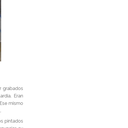
ar grabados
ardia. Eran
. Ese mismo
.
os pintados