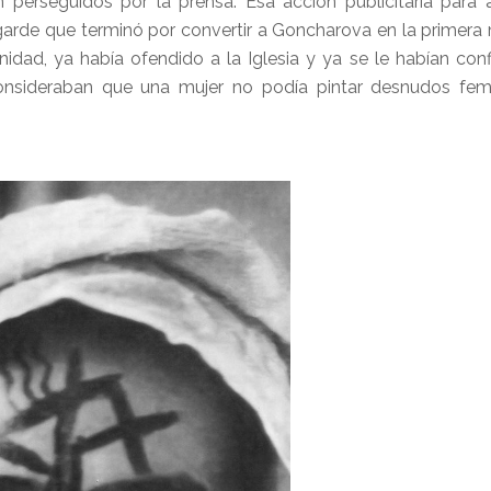
 perseguidos por la prensa. Esa acción publicitaria para 
-garde que terminó por convertir a Goncharova en la primera
idad, ya había ofendido a la Iglesia y ya se le habían con
consideraban que una mujer no podía pintar desnudos fem