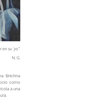
en su 'yo'".
N. G.
a Ilinichna
rdocio como
ícola a una
ura.