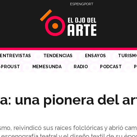
ESP
ENG
PORT
ENTREVISTAS
TENDENCIAS
ENSAYOS
TURISM
-PROUST
MEMESUNDA
RADIO
PODCAST
P
: una pionera del ar
o, reivindicó sus raíces folclóricas y abrió cam
 escenografía teatral y el diseño textil de su épo