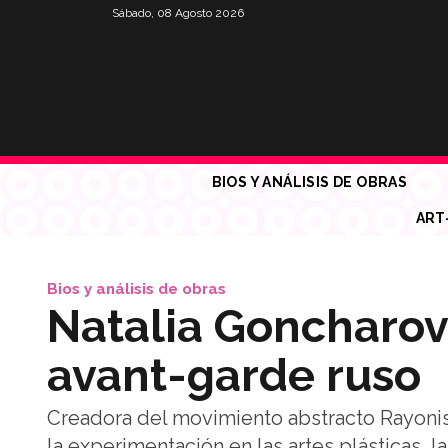
Sábado, 08 Agosto 2026
BIOS Y ANÁLISIS DE OBRAS
ART
Bios y análisis de obras
Natalia Goncharova
avant-garde ruso
Creadora del movimiento abstracto Rayonism
la experimentación en las artes plásticas, la