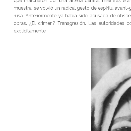
que marcharon por una arteria central mientras eran
muestra, se volvió un radical gesto de espíritu avant
rusa. Anteriormente ya había sido acusada de obscen
obras. ¿El crimen? Transgresión. Las autoridades 
explícitamente.