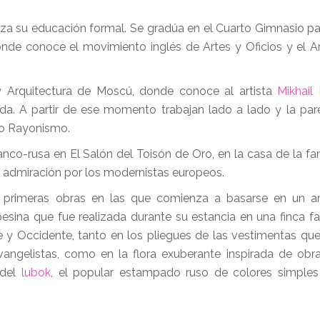
za su educación formal. Se gradúa en el Cuarto Gimnasio p
onde conoce el movimiento inglés de Artes y Oficios y el 
 y Arquitectura de Moscú, donde conoce al artista
Mikhail
da. A partir de ese momento trabajan lado a lado y la parej
do Rayonismo.
nco-rusa en El Salón del Toisón de Oro, en la casa de la fam
su admiración por los modernistas europeos.
 primeras obras en las que comienza a basarse en un ar
pesina que fue realizada durante su estancia en una finca fam
 y Occidente, tanto en los pliegues de las vestimentas que
vangelistas, como en la flora exuberante inspirada de obr
 del
lubok
, el popular estampado ruso de colores simples