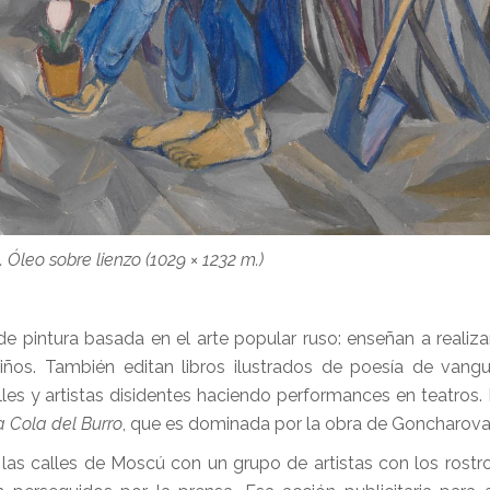
. Óleo sobre lienzo (1029 × 1232 m.)
 pintura basada en el arte popular ruso: enseñan a realiz
niños. También editan libros ilustrados de poesía de vangu
alles y artistas disidentes haciendo performances en teatros
a Cola del Burro
, que es dominada por la obra de Goncharova
as calles de Moscú con un grupo de artistas con los rostr