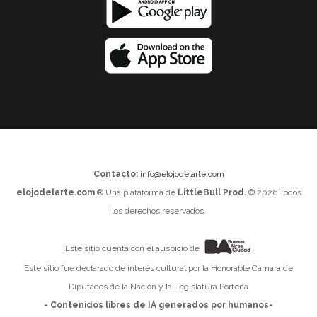
Contacto:
info@elojodelarte.com
elojodelarte.com
® Una plataforma de
LittleBull Prod.
© 2026 Todos
los derechos reservados.
Este sitio cuenta con el auspicio de
Este sitio fue declarado de interés cultural por la Honorable Cámara de
Diputados de la Nación y la Legislatura Porteña
- Contenidos libres de IA generados por humanos-