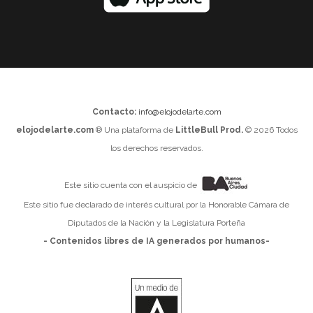
Contacto:
info@elojodelarte.com
elojodelarte.com
® Una plataforma de
LittleBull Prod.
© 2026 Todos
los derechos reservados.
Este sitio cuenta con el auspicio de
Este sitio fue declarado de interés cultural por la Honorable Cámara de
Diputados de la Nación y la Legislatura Porteña
- Contenidos libres de IA generados por humanos-