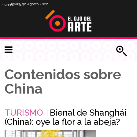
Jueves, 06 Agosto 2026
ESP
ENG
PORT
Contenidos sobre
China
TURISMO
Bienal de Shanghái
(China): oye la flor a la abeja?