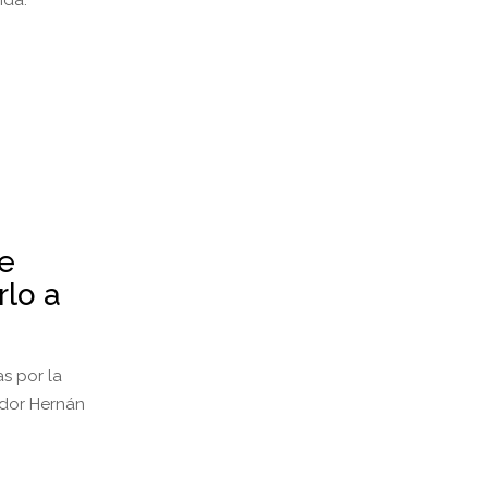
ida.
de
rlo a
s por la
lador Hernán