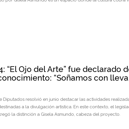
ado por Gisela Asmundo es un espacio donde la cultura cobra v
: “El Ojo del Arte” fue declarado 
reconocimiento: “Soñamos con lleva
 Diputados resolvió en junio destacar las actividades realizada
stinadas a la divulgación artística. En este contexto, el legis
regó la distinción a Gisela Asmundo, cabeza del proyecto.