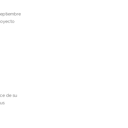
 septiembre
royecto
nce de su
sus