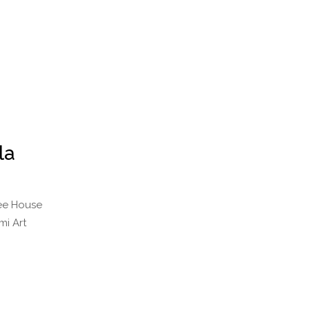
la
fee House
mi Art