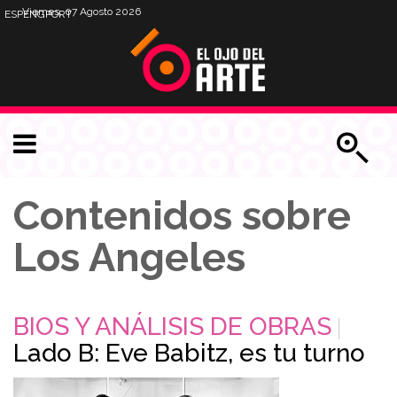
Viernes, 07 Agosto 2026
ESP
ENG
PORT
Contenidos sobre
Los Angeles
BIOS Y ANÁLISIS DE OBRAS
Lado B: Eve Babitz, es tu turno