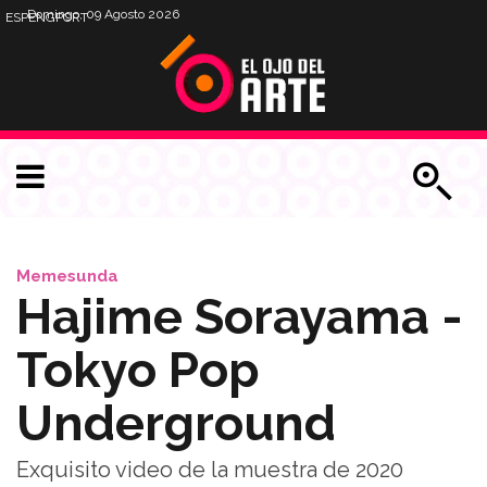
Domingo, 09 Agosto 2026
ESP
ENG
PORT
Memesunda
Hajime Sorayama -
Tokyo Pop
Underground
Exquisito video de la muestra de 2020