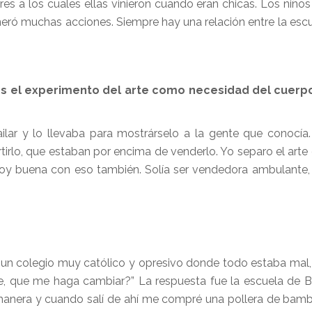
es a los cuales ellas vinieron cuando eran chicas. Los niños
neró muchas acciones. Siempre hay una relación entre la escu
a es el experimento del arte como necesidad del cuer
lar y lo llevaba para mostrárselo a la gente que conocía.
irlo, que estaban por encima de venderlo. Yo separo el arte d
soy buena con eso también. Solía ser vendedora ambulante
un colegio muy católico y opresivo donde todo estaba mal, 
e, que me haga cambiar?” La respuesta fue la escuela de Be
a manera y cuando salí de ahí me compré una pollera de bambu