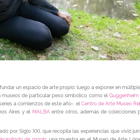
fundar un espacio de arte propio; luego a exponer en múltipl
 en museos de particular peso simbólico como el
Guggenheim
series a comienzos de este año-, el
Centro de Arte Museo Rei
os Aires y el
MALBA
entre otros, además de colecciones 
tado por Siglo XXI, que recopila las experiencias que vivió jun
ecesitada de magia
,
una muestra en el Museo de Arte Lópe