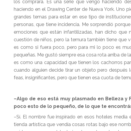
los comprara. Es una serie que vengo haciendo de
haciendo en el Drawing Center de Nueva York. Uno pi
grandes temas para estar en ese tipo de institucione
personas, que tiene incidencia. Me sorprendió porque 
emociones que están infantilizadas, han dicho que mi 
cuestión de niños, pero la ternura también tiene que ve
es como si fuera poco, pero para mi lo poco es muc
pequeñas. Me gustó siempre esa cosa rota arriba de la
es como una capacidad que tienen los cachorros para
cuando alguien decide tirar un objeto pero después l
feas, insignificantes, pero que tienen esa cuota de te
–Algo de eso está muy plasmado en Belleza y Fe
poco esto de lo pequeño, de lo que te encontr
–Sí. El nombre fue inspirado en esos hoteles media e
tienda artística que vendía cosas rotas bajo ese nom