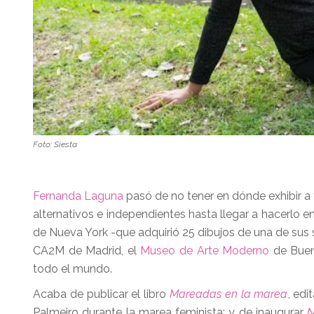
Foto: Siesta
Fernanda Laguna
pasó de no tener en dónde exhibir a 
alternativos e independientes hasta llegar a hacerlo
de Nueva York -que adquirió 25 dibujos de una de sus 
CA2M de Madrid, el
Museo de Arte Moderno
de Buen
todo el mundo.
Acaba de publicar el libro
Mareadas en la marea
, edi
Palmeiro durante la marea feminista; y de inaugurar
N