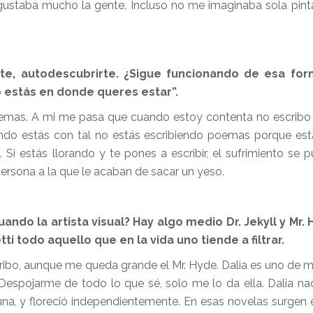
 gustaba mucho la gente. Incluso no me imaginaba sola pin
te, autodescubrirte. ¿Sigue funcionando de esa for
estás en donde queres estar”.
r poemas. A mi me pasa que cuando estoy contenta no escrib
ndo estás con tal no estás escribiendo poemas porque es
. Si estás llorando y te pones a escribir, el sufrimiento se 
a persona a la que le acaban de sacar un yeso.
ndo la artista visual? Hay algo medio Dr. Jekyll y Mr. 
ti todo aquello que en la vida uno tiende a filtrar.
ibo, aunque me queda grande el Mr. Hyde. Dalia es uno de mi
 Despojarme de todo lo que sé, solo me lo da ella. Dalia na
na, y floreció independientemente. En esas novelas surgen