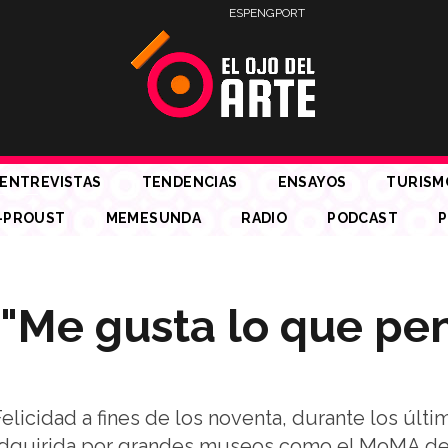
ESP
ENG
PORT
ENTREVISTAS
TENDENCIAS
ENSAYOS
TURISM
-PROUST
MEMESUNDA
RADIO
PODCAST
P
"Me gusta lo que pe
licidad a fines de los noventa, durante los últi
ue adquirida por grandes museos como el MoMA d