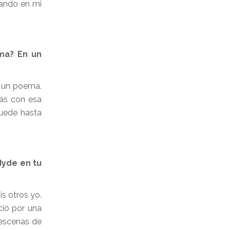
tando en mi
ma? En un
o un poema.
tás con esa
puede hasta
Hyde en tu
s otros yo.
ció por una
 escenas de