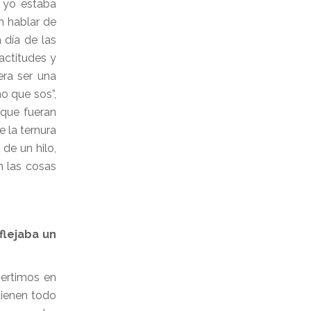
 yo estaba
n hablar de
 día de las
actitudes y
era ser una
no que sos”,
 que fueran
 la ternura
de un hilo,
n las cosas
flejaba un
vertimos en
tienen todo