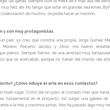
gía, las ganas. Siempre tuve la meta de ir más allá del éxito
muy feliz ahí. No tengo que estar en grandes reuniones. ByF
 colaboración de muchos, se podía hacer un montón.
ron y son muy protagonistas.
un país, yo creo que construí una propia. Jorge Gumier Mai
aría Moreno, Roberto Jacoby y otros, me fueron enseñ
que pienso. Siempre fuimos de una amistad muy tentacular
los que se acercaban, aunque no fueran del mundo del arte
orito? ¿Cómo influye el arte en esos contextos?
a un buen lugar. Como dar un paso al costado más que hacia
es fundamental en el proyecto. Así surgió una galería de 
erente a la mía y crecimos juntas. Nos ha pasado algo muy 