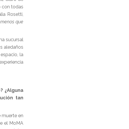
tó con todas
ia Rosetti,
ra menos que
na sucursal
os aledaños
espacio, la
 experiencia
e? ¿Alguna
tución tan
e muerte en
que el MoMA