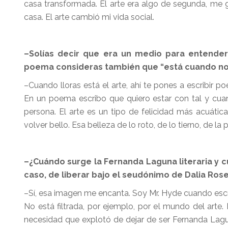
casa transformada. El arte era algo de segunda, me
casa. El arte cambió mi vida social.
–Solías decir que era un medio para entender
poema consideras también que “está cuando no 
–Cuando lloras está el arte, ahí te pones a escribi
En un poema escribo que quiero estar con tal y cua
persona. El arte es un tipo de felicidad más acuática
volver bello. Esa belleza de lo roto, de lo tierno, de l
–¿Cuándo surge la Fernanda Laguna literaria y cua
caso, de liberar bajo el seudónimo de Dalia Roset
–Sí, esa imagen me encanta. Soy Mr. Hyde cuando escr
No está filtrada, por ejemplo, por el mundo del arte.
necesidad que explotó de dejar de ser Fernanda Lagu