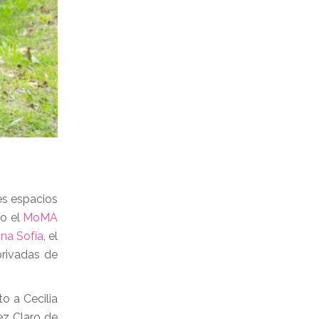
es espacios
o el
MoMA
na Sofía
, el
privadas de
to a Cecilia
z Claro de