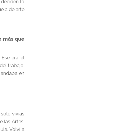
 deciden lo
ela de arte
po más que
 Ese era el
el trabajo,
, andaba en
solo vivías
llas Artes,
la. Volví a