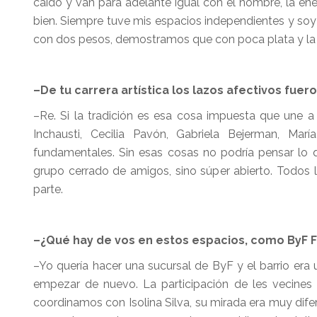
caído y van para adelante igual con el nombre, la ener
bien. Siempre tuve mis espacios independientes y soy 
con dos pesos, demostramos que con poca plata y la
–De tu carrera artística los lazos afectivos fue
–Re. Si la tradición es esa cosa impuesta que une a 
Inchausti, Cecilia Pavón, Gabriela Bejerman, M
fundamentales. Sin esas cosas no podría pensar lo 
grupo cerrado de amigos, sino súper abierto. Todos 
parte.
–¿Qué hay de vos en estos espacios, como ByF Fi
–Yo quería hacer una sucursal de ByF y el barrio er
empezar de nuevo. La participación de les vecines 
coordinamos con Isolina Silva, su mirada era muy dif