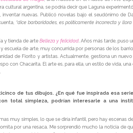
stora cultural argentina, se podría decir que Laguna experimen
 inventar nuevas. Publicó novelas bajo el seudónimo de Dal
cuenta,
“dice barbaridades, es políticamente incorrecta y llo
ía y tienda de arte
Belleza y felicidad
. Años más tarde, puso u
a y escuela de arte, muy concurrida por personas de los barri
unidad de Fiorito y artistas. Actualmente, gestiona un nuevo 
espo con Chacarita. El arte es, para ella, un estilo de vida, una
.
icinco de tus dibujos. ¿En qué fue inspirada esa seri
on total simpleza, podrían interesarle a una insti
mas muy simples, lo que se diría infantil, pero hay escenas d
 vomita por una resaca. Me sorprendió mucho la noticia de 