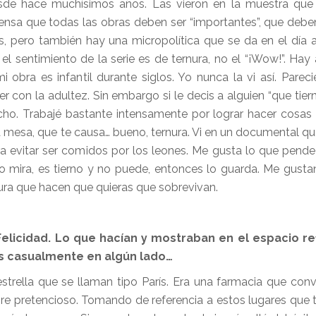
sde hace muchísimos años. Las vieron en la muestra que
ensa que todas las obras deben ser “importantes”, que debe
s, pero también hay una micropolítica que se da en el día a
el sentimiento de la serie es de ternura, no el “¡Wow!”. Hay 
obra es infantil durante siglos. Yo nunca la vi así. Pareci
r con la adultez. Sin embargo si le decis a alguien “que tier
ho. Trabajé bastante intensamente por lograr hacer cosas
 mesa, que te causa… bueno, ternura. Vi en un documental que
 evitar ser comidos por los leones. Me gusta lo que pende 
o mira, es tierno y no puede, entonces lo guarda. Me gusta
rnura que hacen que quieras que sobrevivan.
licidad. Lo que hacían y mostraban en el espacio re
ás casualmente en algún lado…
strella que se llaman tipo París. Era una farmacia que con
bre pretencioso. Tomando de referencia a estos lugares que 