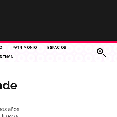
O
PATRIMONIO
ESPACIOS
RENSA
nde
mos años
e Nueva