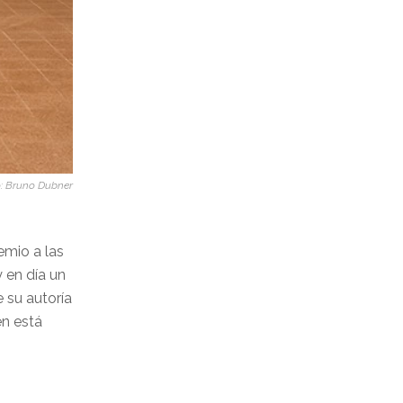
: Bruno Dubner
emio a las
 en día un
 su autoría
én está