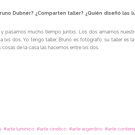
Bruno Dubner? ¿Comparten taller? ¿Quién diseñó las l
s y pasamos mucho tiempo juntxs. Los dos amamos nuestro
xs dos. Yo tengo taller, Bruno es fotógrafo, su taller es la
as cosas de la casa las hacemos entre lxs dos.
s
arte luminico
arte cinetico
arte argentino
arte conte