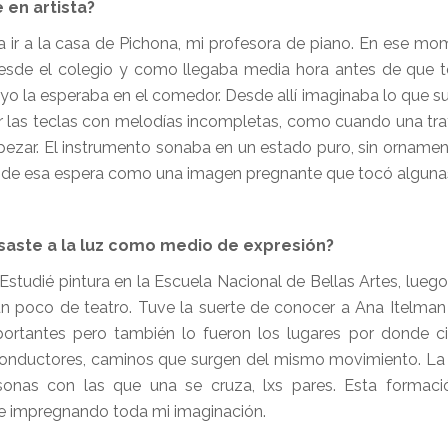
 en artista?
 ir a la casa de Pichona, mi profesora de piano. En ese mo
desde el colegio y como llegaba media hora antes de que t
 yo la esperaba en el comedor. Desde allí imaginaba lo que su
r las teclas con melodías incompletas, como cuando una tra
pezar. El instrumento sonaba en un estado puro, sin ornamen
 de esa espera como una imagen pregnante que tocó algunas
asaste a la luz como medio de expresión?
studié pintura en la Escuela Nacional de Bellas Artes, luego 
n poco de teatro. Tuve la suerte de conocer a Ana Itelman
rtantes pero también lo fueron los lugares por donde ci
 conductores, caminos que surgen del mismo movimiento. La
rsonas con las que una se cruza, lxs pares. Esta formaci
fue impregnando toda mi imaginación.