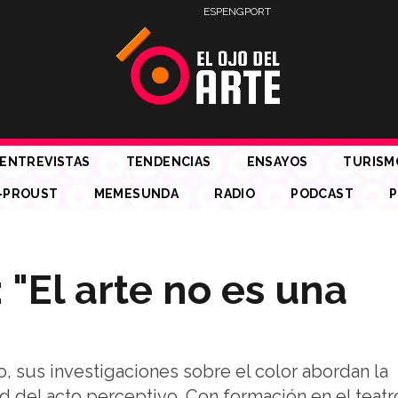
ESP
ENG
PORT
ENTREVISTAS
TENDENCIAS
ENSAYOS
TURISM
-PROUST
MEMESUNDA
RADIO
PODCAST
P
 "El arte no es una
po, sus investigaciones sobre el color abordan la
d del acto perceptivo. Con formación en el teatro