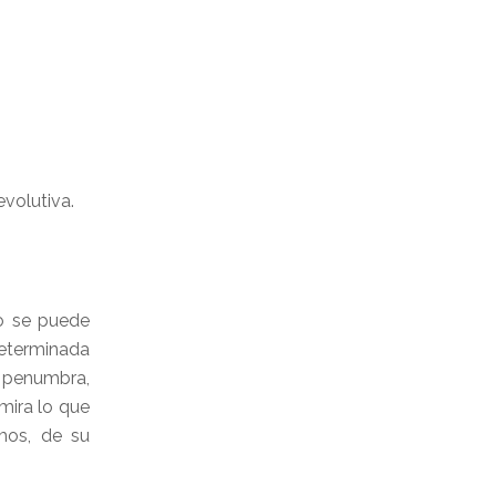
evolutiva.
o se puede
determinada
u penumbra,
mira lo que
mos, de su