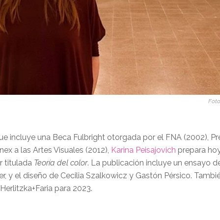
Foto
que incluye una Beca Fulbright otorgada por el FNA (2002), Pr
ex a las Artes Visuales (2012),
Karina Peisajovich
prepara hoy
r titulada
Teoría del color
. La publicación incluye un ensayo de
r, y el diseño de Cecilia Szalkowicz y Gastón Pérsico. Tambi
Herlitzka+Faria para 2023.