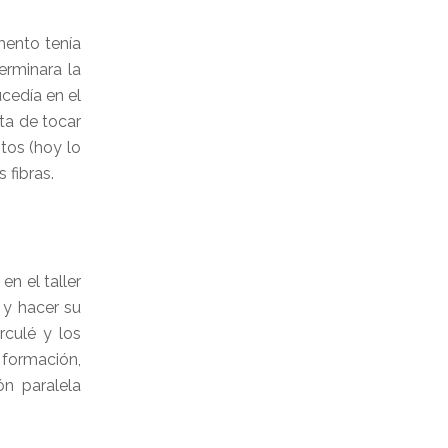
mento tenía
erminara la
cedía en el
ta de tocar
tos (hoy lo
 fibras.
en el taller
 y hacer su
rculé y los
 formación,
ón paralela