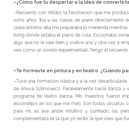
–¿Cómo fue tu despertar a la idea de convertirte
–Recuerdo con nitidez la fascinación que me producía
ocho años. Iba a las clases de piano directamente 
clase anterior, ella me preparaba la merienda mientras
living donde estaba el piano de cola. Escuchaba sona
algo que no le sale bien y vuelve una y otra vez a em
veo como un sonido experimental). Tengo el recuerdo
–Te formaste en pintura y en teatro. ¿Cuándo p
–Tuve una formación clásica y a la vez desarticulada. E
de Ahuva Szlimowicz. Paralelamente hacía danza y u
programa de teatro danza. Mis maestrxs fueron impo
escondrijos en los que me metí. Son todos circuitos
para mí, es ese andar intuitivo y confiado, las pe
complementaria es la que yo recibí, la que creo que 