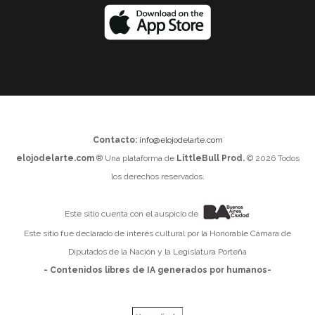
Contacto:
info@elojodelarte.com
elojodelarte.com
® Una plataforma de
LittleBull Prod.
© 2026 Todos
los derechos reservados.
Este sitio cuenta con el auspicio de
Este sitio fue declarado de interés cultural por la Honorable Cámara de
Diputados de la Nación y la Legislatura Porteña
- Contenidos libres de IA generados por humanos-