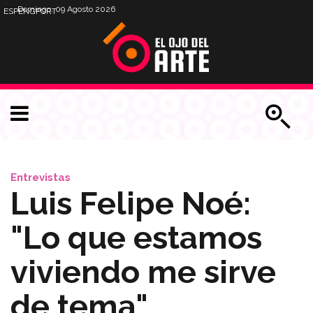
Domingo, 09 Agosto 2026
ESP
ENG
PORT
Entrevistas
Luis Felipe Noé:
"Lo que estamos
viviendo me sirve
de tema"