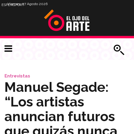
Viernes, 07 Agosto 2026
ESP
ENG
PORT
Entrevistas
Manuel Segade:
“Los artistas
anuncian futuros
que quizás nunca