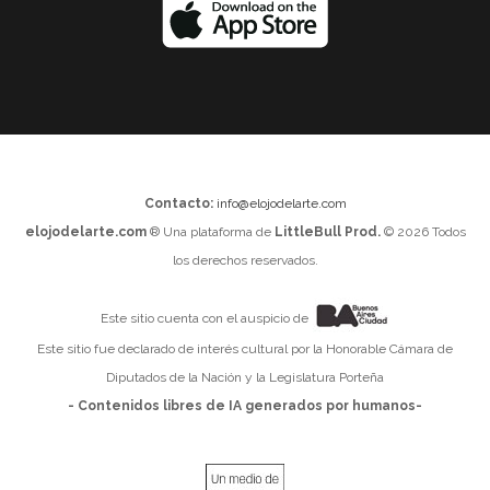
Contacto:
info@elojodelarte.com
elojodelarte.com
® Una plataforma de
LittleBull Prod.
© 2026 Todos
los derechos reservados.
Este sitio cuenta con el auspicio de
Este sitio fue declarado de interés cultural por la Honorable Cámara de
Diputados de la Nación y la Legislatura Porteña
- Contenidos libres de IA generados por humanos-