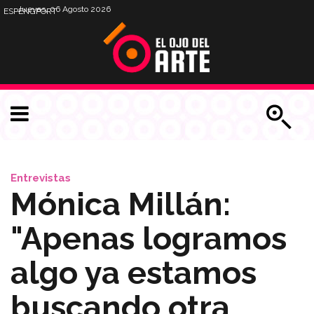
Jueves, 06 Agosto 2026
ESP
ENG
PORT
Entrevistas
Mónica Millán:
"Apenas logramos
algo ya estamos
buscando otra