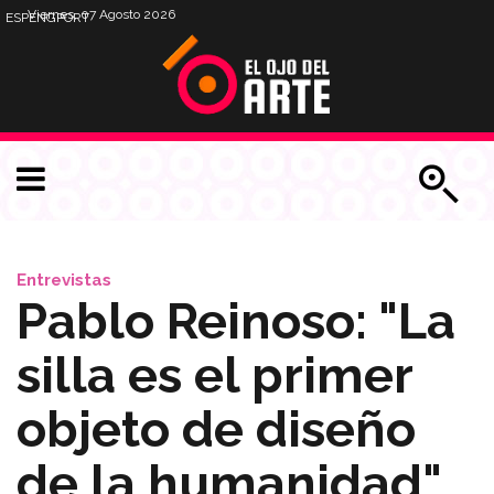
Viernes, 07 Agosto 2026
ESP
ENG
PORT
Entrevistas
Pablo Reinoso: "La
silla es el primer
objeto de diseño
de la humanidad"