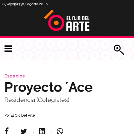
Viernes, 07 Agosto 2026
ESP
ENG
PORT
Espacios
Proyecto ´Ace
Residencia (Colegiales)
Por
El Ojo Del Arte