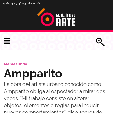
Sábado, 08 Agosto 2026
ESP
ENG
PORT
Memesunda
Ampparito
La obra del artista urbano conocido como
Ampparito obliga al espectador a mirar dos
veces. "Mi trabajo consiste en alterar
objetos, elementos o reglas para inducir
nuevos comportamientos", dice acerca de