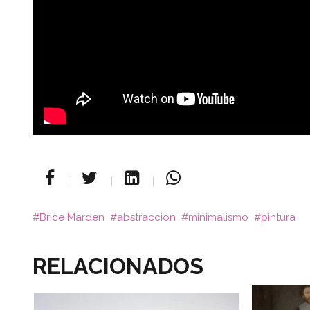
Brice Marden
abstraccion
minimalismo
pintura
RELACIONADOS