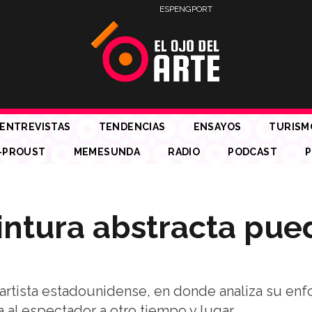
ESP
ENG
PORT
ENTREVISTAS
TENDENCIAS
ENSAYOS
TURISM
-PROUST
MEMESUNDA
RADIO
PODCAST
P
intura abstracta pue
 artista estadounidense, en donde analiza su en
a al espectador a otro tiempo y lugar.