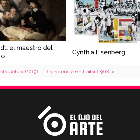
t: el maestro del
Cynthia Eisenberg
ro
iela Golder (2019)
La Prisonnière - Trailer (1968) »