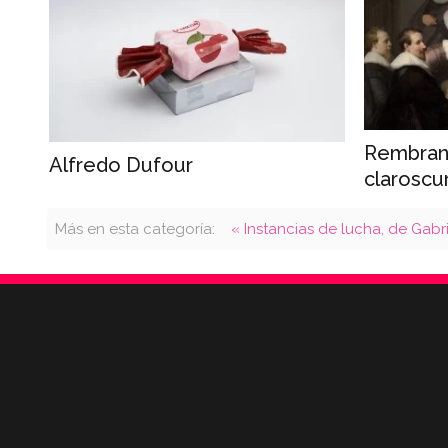
Rembrand
Alfredo Dufour
claroscu
Más en esta categoría:
« Instancias de lucha, de Gabr