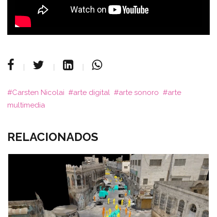
Carsten Nicolai
arte digital
arte sonoro
arte
multimedia
RELACIONADOS