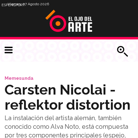
Viernes, 07 Agosto 2026
ESP
ENG
PORT
Memesunda
Carsten Nicolai -
reflektor distortion
La instalación del artista alemán, también
conocido como Alva Noto, está compuesta
por tres componentes principales (espejo,