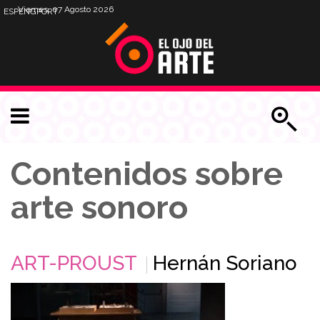
Viernes, 07 Agosto 2026
ESP
ENG
PORT
Contenidos sobre
arte sonoro
ART-PROUST
Hernán Soriano