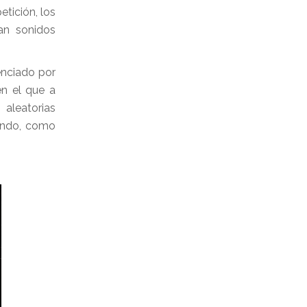
tición, los
an sonidos
uenciado por
en el que a
aleatorias
mundo, como