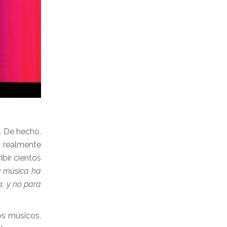
a. De hecho,
s realmente
ibir cientos
la música ha
a, y no para
os músicos,