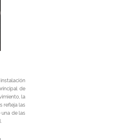
instalación
rincipal de
imiento, la
refleja las
 una de las
.