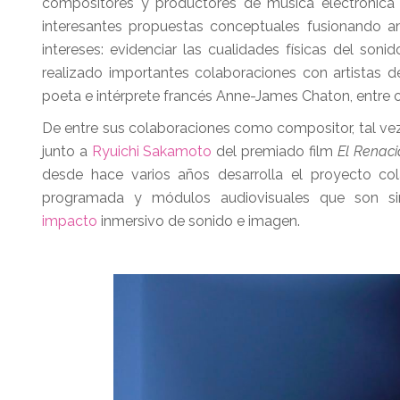
compositores y productores de música electrónica 
interesantes propuestas conceptuales fusionando a
intereses: evidenciar las cualidades físicas del so
realizado importantes colaboraciones con artistas de
poeta e intérprete francés Anne-James Chaton, entre o
De entre sus colaboraciones como compositor, tal vez
junto a
Ryuichi Sakamoto
del premiado film
El Renaci
desde hace varios años desarrolla el proyecto co
programada y módulos audiovisuales que son si
impacto
inmersivo de sonido e imagen.