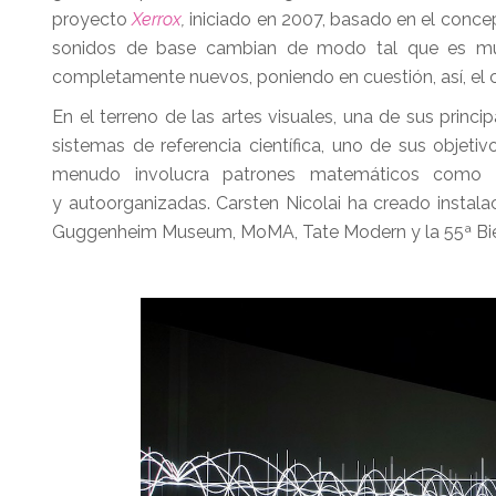
proyecto
Xerrox
,
iniciado en 2007, basado en el concep
sonidos de base cambian de modo tal que es muy d
completamente nuevos, poniendo en cuestión, así, el 
En el terreno de las artes visuales, una de sus princ
sistemas de referencia científica, uno de sus objetiv
menudo involucra patrones matemáticos como cua
y autoorganizadas. Carsten Nicolai ha creado insta
Guggenheim Museum, MoMA, Tate Modern y la 55ª Bien