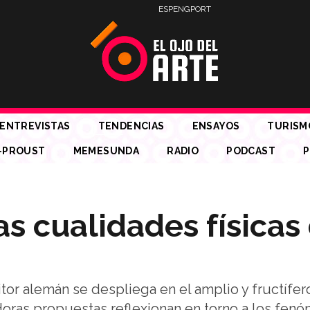
ESP
ENG
PORT
ENTREVISTAS
TENDENCIAS
ENSAYOS
TURISM
-PROUST
MEMESUNDA
RADIO
PODCAST
P
as cualidades físicas
itor alemán se despliega en el amplio y fructífe
adoras propuestas reflexionan en torno a los fen