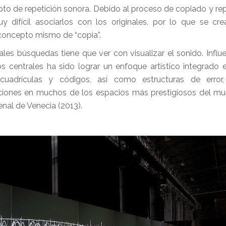
to de repetición sonora. Debido al proceso de copiado y repe
ifícil asociarlos con los originales, por lo que se cre
concepto mismo de “copia”.
ipales búsquedas tiene que ver con
visualizar el sonido. Infl
os centrales ha sido lograr un enfoque artístico integrado 
drículas y códigos, así como estructuras de error, 
laciones en muchos de los espacios más prestigiosos del 
al de Venecia (2013).