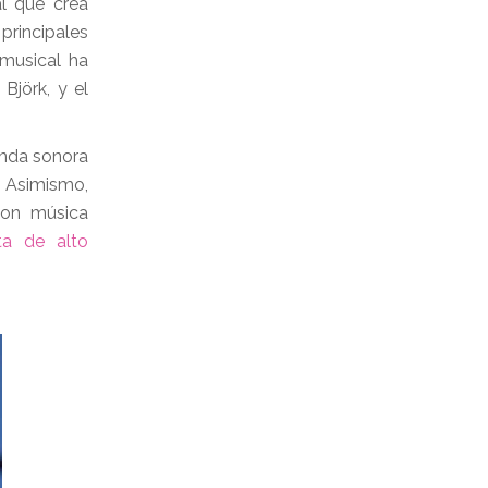
al que crea
principales
 musical ha
Björk, y el
anda sonora
. Asimismo,
con música
ta de alto