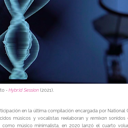
to
-
Hybr:id Session
(2021).
rticipación en la última compilación encargada por National
cidos músicos y vocalistas reelaboran y
remixan
sonidos d
ión como músico minimalista, en 2020 lanzó el cuarto vo