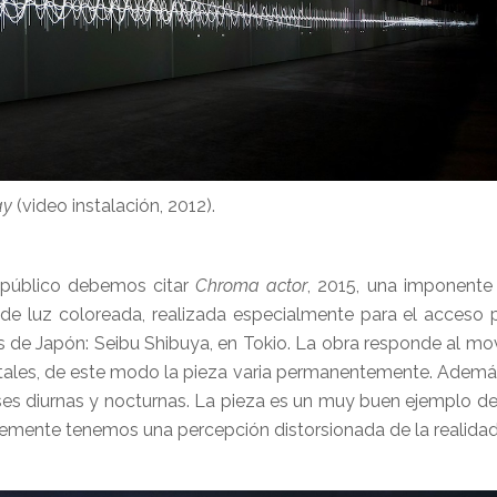
ay
(video instalación, 2012).
 público debemos citar
Chroma actor
, 2015, una imponente 
 de luz coloreada, realizada especialmente para el acceso p
de Japón: Seibu Shibuya, en Tokio. La obra responde al mov
tales, de este modo la pieza varia permanentemente. Además 
fases diurnas y nocturnas. La pieza es un muy buen ejemplo de
entemente tenemos una percepción distorsionada de la realidad