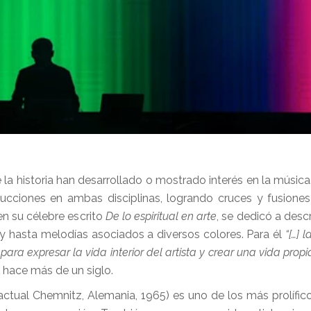
e la historia han desarrollado o mostrado interés en la músic
cciones en ambas disciplinas, logrando cruces y fusione
 en su célebre escrito
De lo espiritual en arte
, se dedicó a descr
y hasta melodías asociados a diversos colores. Para él
“[…] 
para expresar la vida interior del artista y crear una vida propi
a hace más de un siglo.
actual Chemnitz, Alemania, 1965) es uno de los más prolífic