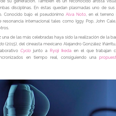
de su generación. También es un reconocido artista visu
mbas disciplinas. En éstas quedan plasmadas uno de sus 
nido. Conocido bajo el pseudónimo
Alva Noto
, en el terreno
 resonancia internacional tales como Iggy Pop, John Cale, 
tros.
 una de las más celebradas haya sido la realización de la b
do
(2015), del cineasta mexicano Alejandro González Iñárritu
laborativo
Cyclo
junto a
Ryoji Ikeda
en el que trabajan 
ncronizados en tiempo real, consiguiendo una
propues