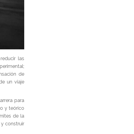
educir las
perimental;
ensación de
de un viaje
arrera para
do y teórico
mites de la
y construir