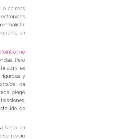
G o correos
lectrónicos
inimalista.
propone, en
Point of no
ncias. Pero
te 2015, es
 rigurosa y
xtraída de
keda plegó
talaciones,
stallido de
ta tanto en
 ser reacio