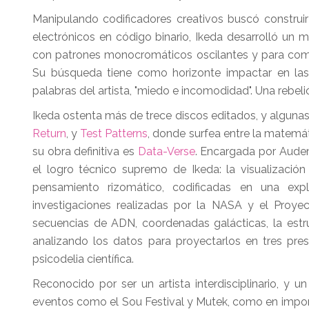
Manipulando codificadores creativos buscó construir
electrónicos en código binario, Ikeda desarrolló un 
con patrones monocromáticos oscilantes y para comb
Su búsqueda tiene como horizonte impactar en las 
palabras del artista, "miedo e incomodidad". Una rebel
Ikeda ostenta más de trece discos editados, y algunas
Return
, y
Test Patterns
, donde surfea entre la matemát
su obra definitiva es
Data-Verse
. Encargada por Audem
el logro técnico supremo de Ikeda: la visualización
pensamiento rizomático, codificadas en una ex
investigaciones realizadas por la NASA y el Proy
secuencias de ADN, coordenadas galácticas, la estruc
analizando los datos para proyectarlos en tres pres
psicodelia científica.
Reconocido por ser un artista interdisciplinario, y u
eventos como el Sou Festival y Mutek, como en importa