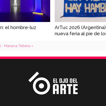
in: el hombre-luz
ArTuc 2026 (Argentina)
nueva feria al pie de l
́l - Mariana Telleria »