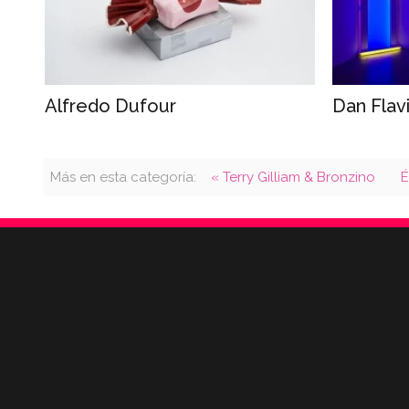
Alfredo Dufour
Dan Flav
Más en esta categoría:
« Terry Gilliam & Bronzino
E