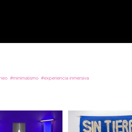
aneo
minimalismo
experiencia inmersiva