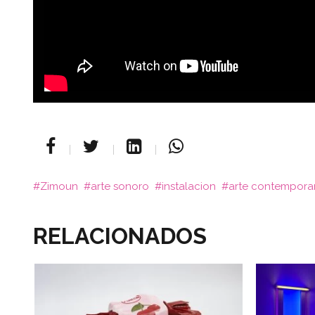
Zimoun
arte sonoro
instalacion
arte contempor
RELACIONADOS