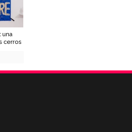
: una
os cerros