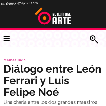
Viernes, 07 Agosto 2026
ESP
ENG
PORT
Memesunda
Diálogo entre León
Ferrari y Luis
Felipe Noé
Una charla entre los dos grandes maestros