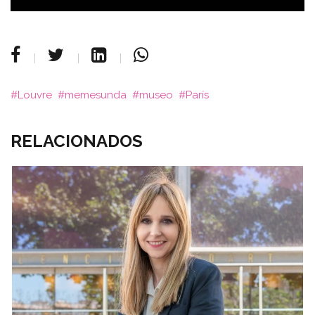
Louvre
memesunda
museo
París
RELACIONADOS