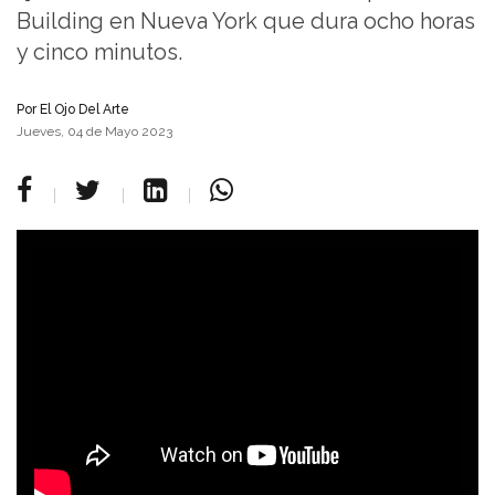
Building en Nueva York que dura ocho horas
y cinco minutos.
Por
El Ojo Del Arte
Jueves, 04 de Mayo 2023