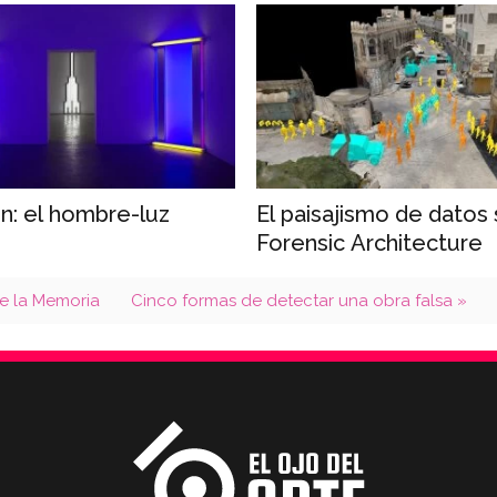
in: el hombre-luz
El paisajismo de datos
Forensic Architecture
de la Memoria
Cinco formas de detectar una obra falsa »