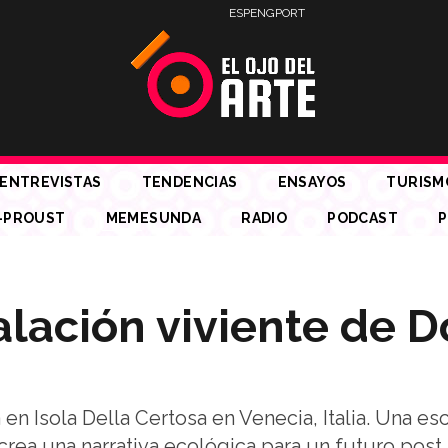
ESP
ENG
PORT
ENTREVISTAS
TENDENCIAS
ENSAYOS
TURISM
-PROUST
MEMESUNDA
RADIO
PODCAST
P
alación viviente de 
 en Isola Della Certosa en Venecia, Italia. Una es
 crea una narrativa ecológica para un futuro post