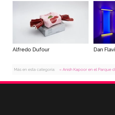
Alfredo Dufour
Dan Flav
Más en esta categoría:
« Anish Kapoor en el Parque 