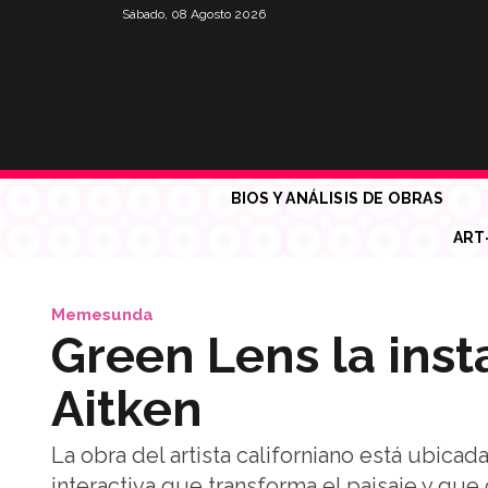
Sábado, 08 Agosto 2026
BIOS Y ANÁLISIS DE OBRAS
ART
Memesunda
Green Lens la inst
Aitken
La obra del artista californiano está ubicada
interactiva que transforma el paisaje y que