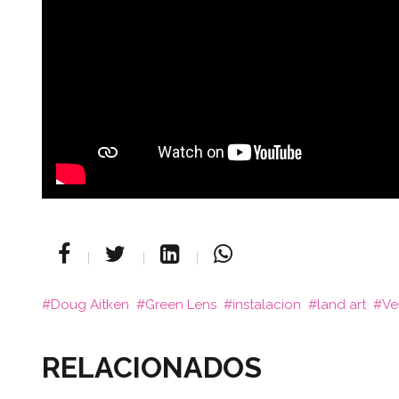
Doug Aitken
Green Lens
instalacion
land art
Ve
RELACIONADOS