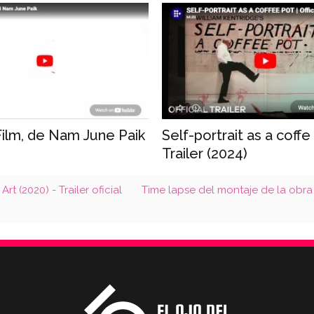
Film, de Nam June Paik
Self-portrait as a coffe
Trailer (2024)
t (2020) - Trailer oficial
Time lapse del montaje de la obr