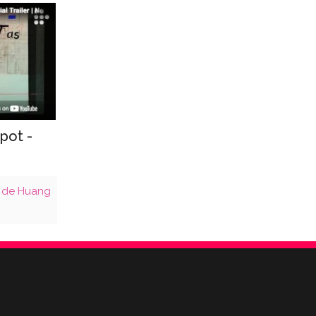
 pot -
a de Huang