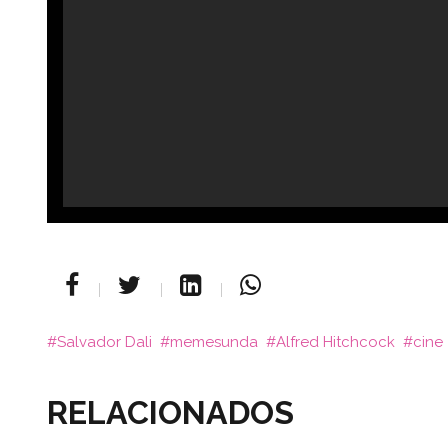
Salvador Dali
memesunda
Alfred Hitchcock
cine
RELACIONADOS