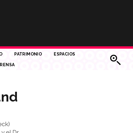
O
PATRIMONIO
ESPACIOS
RENSA
und
eck)
 el Dr.