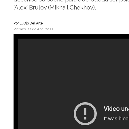
'Alex' Brulov (Mikhail Chekhov).
Por
El Ojo Del Arte
Viernes, 22 de Abril 2022