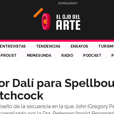
ESP
ENG
PORT
ENTREVISTAS
TENDENCIAS
ENSAYOS
TURISM
-PROUST
MEMESUNDA
RADIO
PODCAST
P
or Dalí para Spellbo
itchcock
iseño de la secuencia en la que John (Gregory P
analizado por la Dra. Petersen (Ingrid Bergman) y