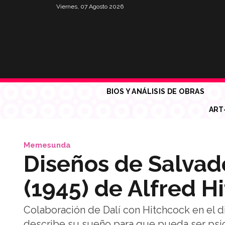
Viernes, 07 Agosto 2026
BIOS Y ANÁLISIS DE OBRAS
ART
Memesunda
Diseños de Salvad
(1945) de Alfred H
Colaboración de Dalí con Hitchcock en el d
describe su sueño para que pueda ser psico