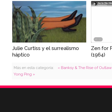
Julie Curtiss y el surrealismo
Zen for 
háptico
(1964)
Más en esta categoría:
« Banksy & The Rise of Outlaw Ar
Yong Ping »