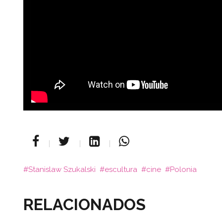
Stanislaw Szukalski
escultura
cine
Polonia
RELACIONADOS