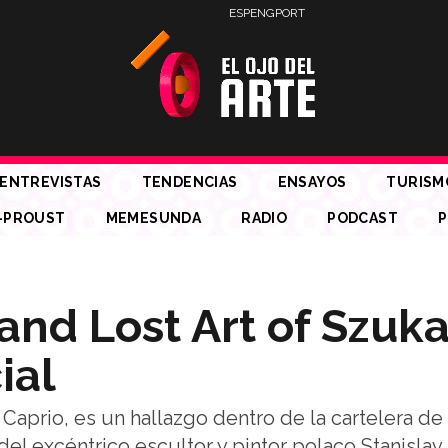
ESP
ENG
PORT
ENTREVISTAS
TENDENCIAS
ENSAYOS
TURISM
-PROUST
MEMESUNDA
RADIO
PODCAST
P
and Lost Art of Szuka
ial
prio, es un hallazgo dentro de la cartelera de l
del excéntrico escultor y pintor polaco Stanislav