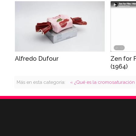
Alfredo Dufour
Zen for 
(1964)
Más en esta categoría:
« ¿Qué es la cromosaturación