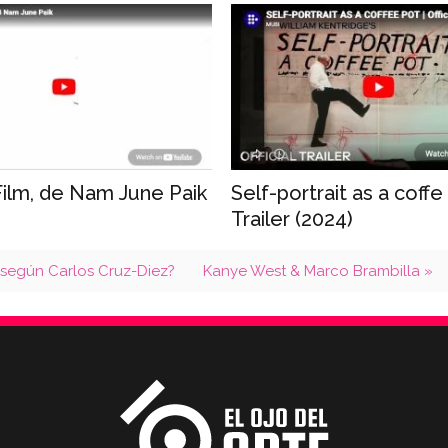
Film, de Nam June Paik
Self-portrait as a coffe
Trailer (2024)
 según Carlos Cruz-Diez?
Kanye West & Marco Brambilla »