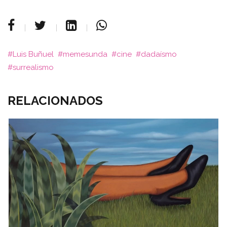
Luis Buñuel
memesunda
cine
dadaísmo
surrealismo
RELACIONADOS