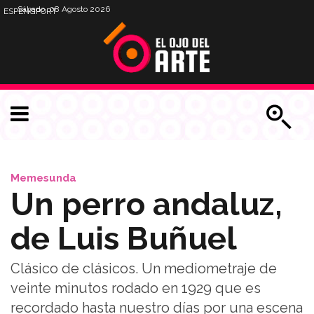
Sábado, 08 Agosto 2026
ESP
ENG
PORT
Memesunda
Un perro andaluz,
de Luis Buñuel
Clásico de clásicos. Un mediometraje de
veinte minutos rodado en 1929 que es
recordado hasta nuestro días por una escena