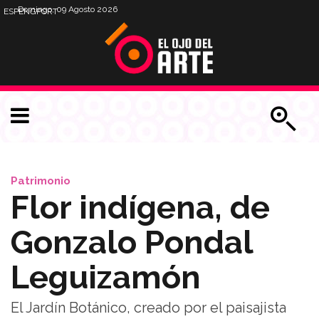
Domingo, 09 Agosto 2026
ESP
ENG
PORT
Patrimonio
Flor indígena, de
Gonzalo Pondal
Leguizamón
El Jardín Botánico, creado por el paisajista