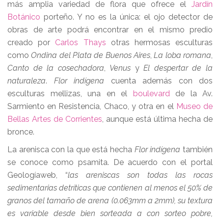
más amplia variedad de flora que ofrece el
Jardín
Botánico
porteño. Y no es la única: el ojo detector de
obras de arte podrá encontrar en el mismo predio
creado por
Carlos Thays
otras hermosas esculturas
como
Ondina del Plata de Buenos Aires
,
La loba romana
,
Canto de la cosechadora
,
Venus
y
El despertar de la
naturaleza
.
Flor indígena
cuenta además con dos
esculturas mellizas, una en el
boulevard
de la Av.
Sarmiento en Resistencia, Chaco, y otra en el
Museo de
Bellas Artes de Corrientes
, aunque está última hecha de
bronce.
La arenisca con la que está hecha
Flor indígena
también
se conoce como psamita. De acuerdo con el portal
Geologíaweb, “
las areniscas son todas las rocas
sedimentarias detríticas que contienen al menos el 50% de
granos del tamaño de arena (0.063mm a 2mm), su textura
es variable desde bien sorteada a con sorteo pobre,