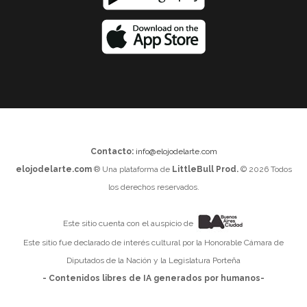
Contacto:
info@elojodelarte.com
elojodelarte.com
® Una plataforma de
LittleBull Prod.
© 2026 Todos
los derechos reservados.
Este sitio cuenta con el auspicio de
Este sitio fue declarado de interés cultural por la Honorable Cámara de
Diputados de la Nación y la Legislatura Porteña
- Contenidos libres de IA generados por humanos-