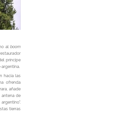
no al
boom
restaurador
el príncipe
-argentina.
n hacia las
na ofrenda
rara, añade
a antena de
argentino".
tas tierras