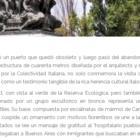
nó un puerto que quedó obsoleto y luego pasó del abando
structura de cuarenta metros diseñada por el arquitecto y 
por la Colectividad Italiana, no solo conmemora la visita d
omo un testimonio tangible de la rica herencia cultural italo
t, con vista al verde de la Reserva Ecológica, pero tambié
onado por un grupo escultórico en bronce, representa u
ntiles. Su base, compuesta por escalinatas de mármol de Car
la cúspide, un ornamento con motivos florentinos se une a l
ados se lee un mensaje de gratitud al "hospitalario pueblo 
llegaban a Buenos Aires con inmigrantes que buscaban en es