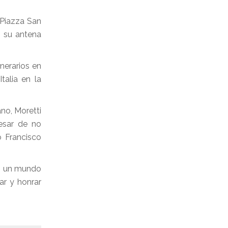
 Piazza San
ó su antena
nerarios en
talia en la
ano, Moretti
esar de no
o Francisco
En un mundo
ar y honrar