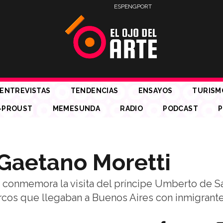
ESP
ENG
PORT
ENTREVISTAS
TENDENCIAS
ENSAYOS
TURISM
-PROUST
MEMESUNDA
RADIO
PODCAST
P
e Gaetano Moretti
a, conmemora la visita del príncipe Umberto de S
arcos que llegaban a Buenos Aires con inmigrante