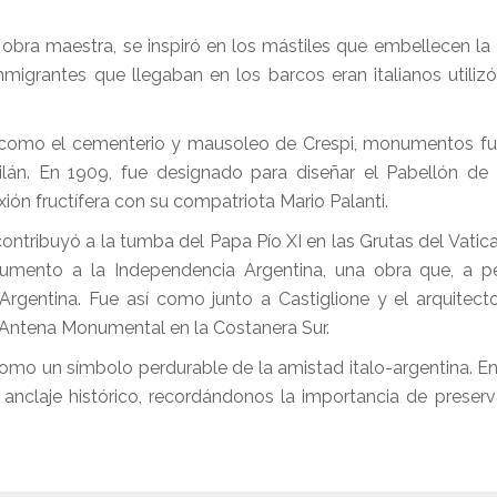
 obra maestra, se inspiró en los mástiles que embellecen la
igrantes que llegaban en los barcos eran italianos utiliz
 como el cementerio y mausoleo de Crespi, monumentos fu
ilán. En 1909, fue designado para diseñar el Pabellón de I
ión fructífera con su compatriota Mario Palanti.
contribuyó a la tumba del Papa Pío XI en las Grutas del Vatic
umento a la Independencia Argentina, una obra que, a p
 Argentina. Fue así como junto a Castiglione y el arquitect
la Antena Monumental en la Costanera Sur.
como un símbolo perdurable de la amistad italo-argentina. 
nclaje histórico, recordándonos la importancia de preserv