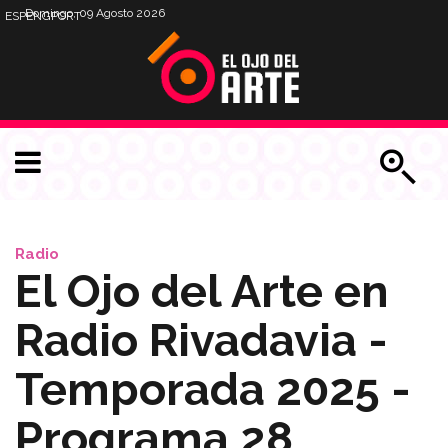
Domingo, 09 Agosto 2026
ESP
ENG
PORT
Radio
El Ojo del Arte en
Radio Rivadavia -
Temporada 2025 -
Programa 28