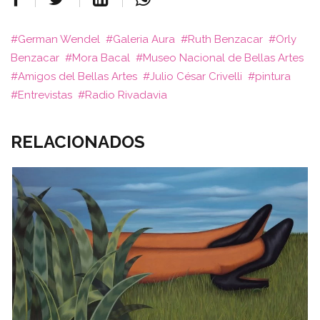
German Wendel
Galeria Aura
Ruth Benzacar
Orly
Benzacar
Mora Bacal
Museo Nacional de Bellas Artes
Amigos del Bellas Artes
Julio César Crivelli
pintura
Entrevistas
Radio Rivadavia
RELACIONADOS