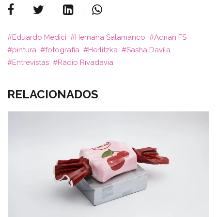
Eduardo Medici
Hernana Salamanco
Adrian FS
pintura
fotografía
Herlitzka
Sasha Davila
Entrevistas
Radio Rivadavia
RELACIONADOS