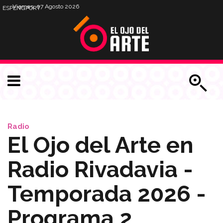
Viernes, 07 Agosto 2026
ESP
ENG
PORT
Radio
El Ojo del Arte en
Radio Rivadavia -
Temporada 2026 -
Programa 2