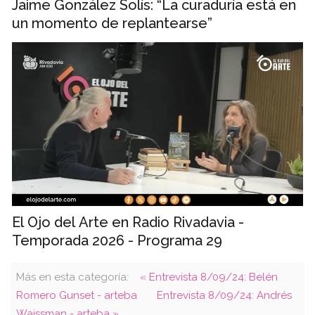
Jaime González Solís: “La curaduría está en
un momento de replantearse”
El Ojo del Arte en Radio Rivadavia -
Temporada 2026 - Programa 29
Más en esta categoría:
« Entrevista 8/09/24: Belén
Romero Gunset - arteba
Entrevista 8/09/24: Andrés
Waissman - arteba »