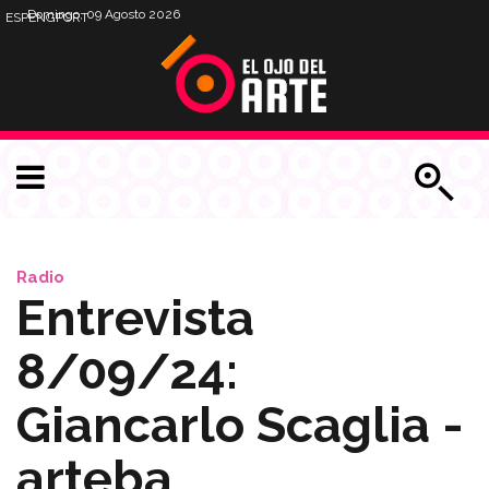
Domingo, 09 Agosto 2026
ESP
ENG
PORT
Radio
Entrevista
8/09/24:
Giancarlo Scaglia -
arteba