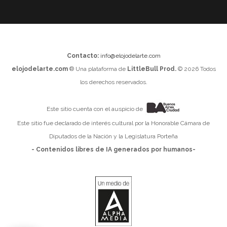
Contacto:
info@elojodelarte.com
elojodelarte.com
® Una plataforma de
LittleBull Prod.
© 2026 Todos
los derechos reservados.
Este sitio cuenta con el auspicio de
Este sitio fue declarado de interés cultural por la Honorable Cámara de
Diputados de la Nación y la Legislatura Porteña
- Contenidos libres de IA generados por humanos-