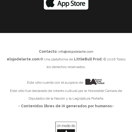
Contacto:
info@elojodelarte.com
elojodelarte.com
® Una plataforma de
LittleBull Prod.
© 2026 Todos
los derechos reservados.
Este sitio cuenta con el auspicio de
Este sitio fue declarado de interés cultural por la Honorable Cámara de
Diputados de la Nación y la Legislatura Porteña
- Contenidos libres de IA generados por humanos-