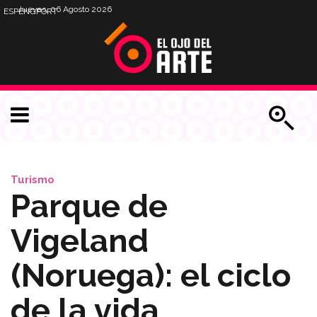
Jueves, 06 Agosto 2026
ESP
ENG
PORT
Turismo
Parque de
Vigeland
(Noruega): el ciclo
de la vida