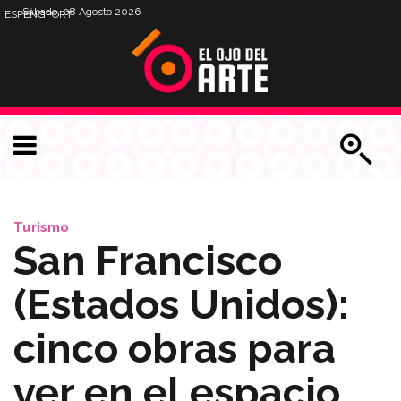
Sábado, 08 Agosto 2026
ESP
ENG
PORT
Turismo
San Francisco
(Estados Unidos):
cinco obras para
ver en el espacio