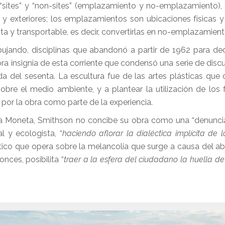
“sites” y “non-sites” (emplazamiento y no-emplazamiento),
s y exteriores; los emplazamientos son ubicaciones físicas y
a y transportable, es decir, convertirlas en no-emplazamient
ujando, disciplinas que abandonó a partir de 1962 para ded
ra insignia de esta corriente que condensó una serie de disc
a del sesenta. La escultura fue de las artes plásticas qu
obre el medio ambiente, y a plantear la utilización de lo
 por la obra como parte de la experiencia.
sa Moneta, Smithson no concibe su obra como una “denuncia
l y ecologista, “
haciendo aflorar la dialéctica implícita de 
ático que opera sobre la melancolía que surge a causa del 
nces, posibilita “
traer a la esfera del ciudadano la huella d