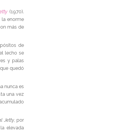
etty
(1970).
, la enorme
 con más de
epósitos de
el lecho se
es y palas
a que quedó
ma nunca es
ta una vez
a acumulado
al Jetty
, por
 la elevada