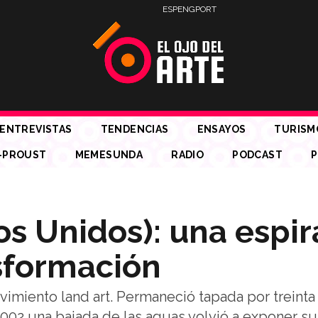
ESP
ENG
PORT
ENTREVISTAS
TENDENCIAS
ENSAYOS
TURISM
-PROUST
MEMESUNDA
RADIO
PODCAST
P
os Unidos): una espir
sformación
vimiento land art. Permaneció tapada por treinta
 2002 una bajada de las aguas volvió a exponer s