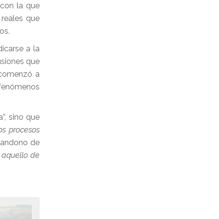
 con la que
 reales que
os.
icarse a la
usiones que
e comenzó a
s fenómenos
”, sino que
los procesos
abandono de
e aquello de