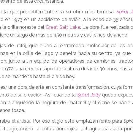
exento de esta circunstancia.
reó la que probablemente sea su obra más famosa:
Spiral J
ó en 1973 en un accidente de avión, a la edad de 35 años)
 la orilla noreste del
Great Salt Lake
. La obra fue realizada
y tiene un largo de más de 450 metros y casi cinco de ancho.
ujas del reloj, que alude al entramado molecular de los d
enza en la orilla del lago y penetra hacia su centro, ya que 
n, junto a un equipo de operadores de camiones, tractor
n 1972, una crecida tapó la escultura durante 30 años, hast
 se mantiene hasta el día de hoy.
crear una obra de arte en constante transformación, cuya for
ento de su creación. Así, cuando la
Spiral Jetty
quedó expues
ían blanqueado la negrura del material y el cieno se habí
menos tosca.
eraba el artista. Por eso eligió este emplazamiento para
Spir
del lago, como la coloración rojiza del agua, causada por