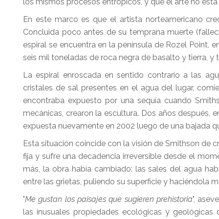
los mismos procesos entrópicos, y que el arte no está 
En este marco es que el artista norteamericano c
Concluida poco antes de su temprana muerte (falleci
espiral se encuentra en la península de Rozel Point, en
seis mil toneladas de roca negra de basalto y tierra, 
La espiral enroscada en sentido contrario a las ag
cristales de sal presentes en el agua del lugar, comi
encontraba expuesto por una sequía cuando Smithso
mecánicas, crearon la escultura. Dos años después, e
expuesta nuevamente en 2002 luego de una bajada que
Esta situación coincide con la visión de Smithson de 
fija y sufre una decadencia irreversible desde el mom
más, la obra había cambiado: las sales del agua hab
entre las grietas, puliendo su superficie y haciéndola 
"
Me gustan los paisajes que sugieren prehistoria
", asev
las inusuales propiedades ecológicas y geológicas 