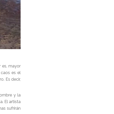
r es, mayor
 caos es el
o. Es decir,
hombre y la
 El artista
as sufrirán