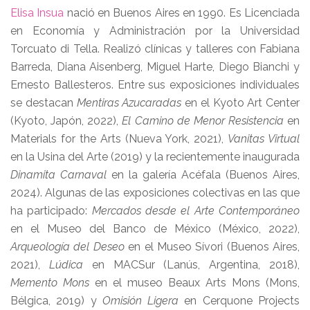
Elisa Insua
nació en Buenos Aires en 1990. Es Licenciada
en Economía y Administración por la Universidad
Torcuato di Tella. Realizó clínicas y talleres con Fabiana
Barreda, Diana Aisenberg, Miguel Harte, Diego Bianchi y
Ernesto Ballesteros. Entre sus exposiciones individuales
se destacan
Mentiras Azucaradas
en el Kyoto Art Center
(Kyoto, Japón, 2022),
El Camino de Menor Resistencia
en
Materials for the Arts (Nueva York, 2021),
Vanitas Virtual
en la Usina del Arte (2019) y la recientemente inaugurada
Dinamita Carnaval
en la galería Acéfala (Buenos Aires,
2024). Algunas de las exposiciones colectivas en las que
ha participado:
Mercados desde el Arte Contemporáneo
en el Museo del Banco de México (México, 2022),
Arqueología del Deseo
en el Museo Sívori (Buenos Aires,
2021),
Lúdica
en MACSur (Lanús, Argentina, 2018),
Memento Mons
en el museo Beaux Arts Mons (Mons,
Bélgica, 2019) y
Omisión Ligera
en Cerquone Projects