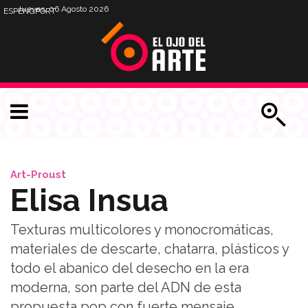
Jueves, 06 Agosto 2026
ESP
ENG
PORT
Art-Proust
Elisa Insua
Texturas multicolores y monocromáticas,
materiales de descarte, chatarra, plásticos y
todo el abanico del desecho en la era
moderna, son parte del ADN de esta
propuesta pop con fuerte mensaje