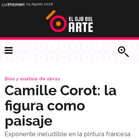
Miércoles, 05 Agosto 2026
ESP
ENG
PORT
Bios y análisis de obras
Camille Corot: la
figura como
paisaje
Exponente ineludible en la pintura francesa