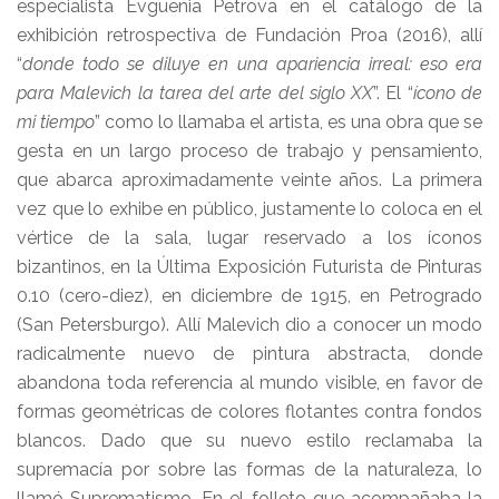
especialista Evguenia Petrova en el catálogo de la
exhibición retrospectiva de Fundación Proa (2016), allí
“
donde todo se diluye en una apariencia irreal: eso era
para Malevich la tarea del arte del siglo XX
”. El “
ícono de
mi tiempo
” como lo llamaba el artista, es una obra que se
gesta en un largo proceso de trabajo y pensamiento,
que abarca aproximadamente veinte años. La primera
vez que lo exhibe en público, justamente lo coloca en el
vértice de la sala, lugar reservado a los íconos
bizantinos, en la Última Exposición Futurista de Pinturas
0.10 (cero-diez), en diciembre de 1915, en Petrogrado
(San Petersburgo). Allí Malevich dio a conocer un modo
radicalmente nuevo de pintura abstracta, donde
abandona toda referencia al mundo visible, en favor de
formas geométricas de colores flotantes contra fondos
blancos. Dado que su nuevo estilo reclamaba la
supremacía por sobre las formas de la naturaleza, lo
llamó Suprematismo. En el folleto que acompañaba la