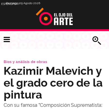
Domingo, 09 Agosto 2026
ESP
ENG
PORT
Bios y análisis de obras
Kazimir Malevich y
el grado cero de la
pintura
Con su famosa "Composición Suprematista: