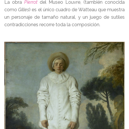
La obra
Pierrot
del Museo Louvre, (también conocida
como
Gilles
) es el único cuadro de Watteau que muestra
un personaje de tamaño natural, y un juego de sutiles
contradicciones recorre toda la composición.