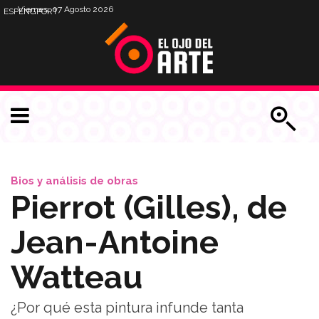
Viernes, 07 Agosto 2026
ESP
ENG
PORT
Bios y análisis de obras
Pierrot (Gilles), de
Jean-Antoine
Watteau
¿Por qué esta pintura infunde tanta