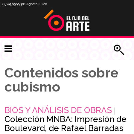
Sábado, 08 Agosto 2026
ESP
ENG
PORT
Contenidos sobre
cubismo
BIOS Y ANÁLISIS DE OBRAS
Colección MNBA: Impresión de
Boulevard, de Rafael Barradas