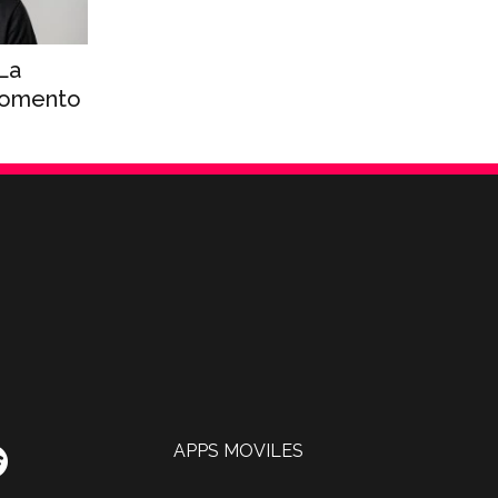
“La
 momento
APPS MOVILES