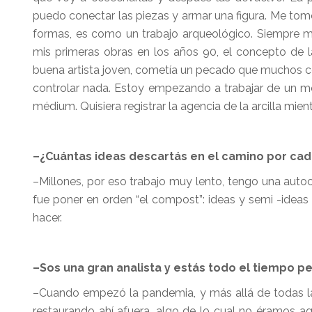
puedo conectar las piezas y armar una figura. Me tomo 
formas, es como un trabajo arqueológico. Siempre me i
mis primeras obras en los años 90, el concepto de 
buena artista joven, cometía un pecado que muchos co
controlar nada. Estoy empezando a trabajar de un m
médium. Quisiera registrar la agencia de la arcilla mient
–¿Cuántas ideas descartás en el camino por cad
–Millones, por eso trabajo muy lento, tengo una auto
fue poner en orden “el compost”: ideas y semi -idea
hacer.
–Sos una gran analista y estás todo el tiempo 
–Cuando empezó la pandemia, y más allá de todas la
restaurando ahí afuera, algo de lo cual no éramos ag