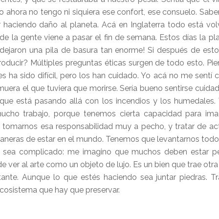
o ahora no tengo ni siquiera ese confort, ese consuelo. Sab
 haciendo daño al planeta. Acá en Inglaterra todo está vol
e la gente viene a pasar el fin de semana. Estos días la pl
ro dejaron una pila de basura tan enorme! Si después de est
oducir? Múltiples preguntas éticas surgen de todo esto. P
s ha sido difícil, pero los han cuidado. Yo acá no me sentí c
uera el que tuviera que morirse. Sería bueno sentirse cuida
 que está pasando allá con los incendios y los humedales.
ucho trabajo, porque tenemos cierta capacidad para imag
omarnos esa responsabilidad muy a pecho, y tratar de ac
maneras de estar en el mundo. Tenemos que levantarnos todos
s sea complicado: me imagino que muchos deben estar p
de ver al arte como un objeto de lujo. Es un bien que trae ot
portante. Aunque lo que estés haciendo sea juntar piedras. 
 ecosistema que hay que preservar.