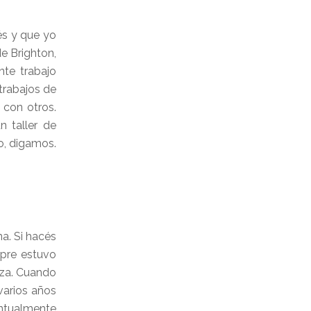
és y que yo
e Brighton,
nte trabajo
trabajos de
 con otros.
 taller de
lo, digamos.
a. Si hacés
mpre estuvo
iza. Cuando
varios años
ntualmente