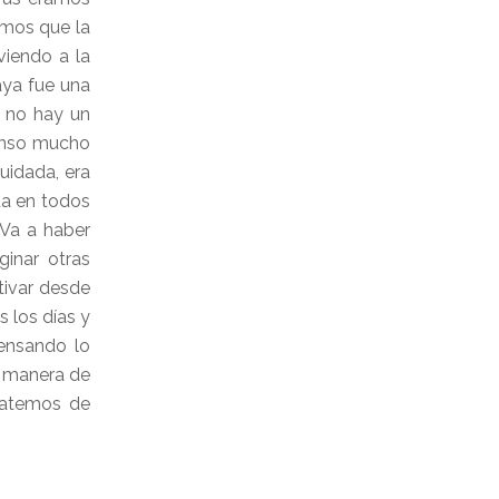
emos que la
viendo a la
aya fue una
o no hay un
ienso mucho
uidada, era
da en todos
 Va a haber
inar otras
tivar desde
 los días y
ensando lo
ra manera de
Tratemos de