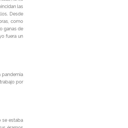
oincidan las
llos. Desde
obras, como
go ganas de
yo fuera un
la pandemia
trabajo por
o se estaba
irus éramos