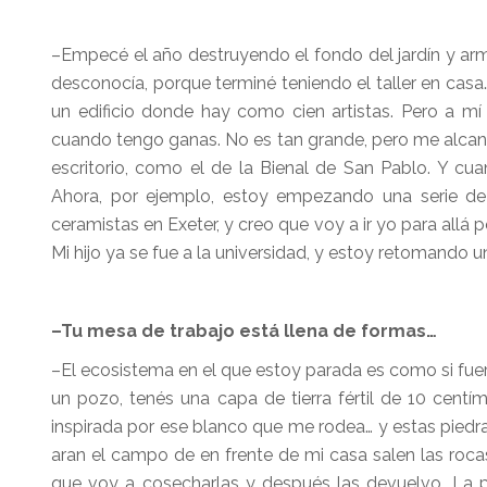
–Empecé el año destruyendo el fondo del jardín y arm
desconocía, porque terminé teniendo el taller en casa
un edificio donde hay como cien artistas. Pero a m
cuando tengo ganas. No es tan grande, pero me alcan
escritorio, como el de la Bienal de San Pablo. Y c
Ahora, por ejemplo, estoy empezando una serie de 
ceramistas en Exeter, y creo que voy a ir yo para allá 
Mi hijo ya se fue a la universidad, y estoy retomando 
–Tu mesa de trabajo está llena de formas…
–El ecosistema en el que estoy parada es como si fuer
un pozo, tenés una capa de tierra fértil de 10 centí
inspirada por ese blanco que me rodea… y estas piedra
aran el campo de en frente de mi casa salen las rocas
que voy a cosecharlas y después las devuelvo. La