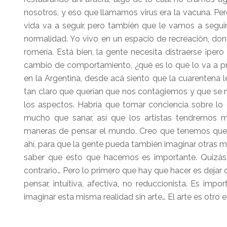
nosotros, y eso que llamamos virus era la vacuna. Per
vida va a seguir, pero también que le vamos a seguir
normalidad. Yo vivo en un espacio de recreación, dond
romería. Está bien, la gente necesita distraerse ¡pe
cambio de comportamiento, ¿qué es lo que lo va a pr
en la Argentina, desde acá siento que la cuarentena le
tan claro que querían que nos contagiemos y que se m
los aspectos. Habría que tomar conciencia sobre lo
mucho que sanar, así que los artistas tendremos m
maneras de pensar el mundo. Creo que tenemos que t
ahí, para que la gente pueda también imaginar otras 
saber que esto que hacemos es importante. Quizá
contrario… Pero lo primero que hay que hacer es dejar 
pensar, intuitiva, afectiva, no reduccionista. Es im
imaginar esta misma realidad sin arte… El arte es otro