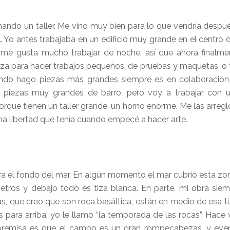
ando un taller. Me vino muy bien para lo que vendría despu
… Yo antes trabajaba en un edificio muy grande en el centro d
í me gusta mucho trabajar de noche, así que ahora finalme
za para hacer trabajos pequeños, de pruebas y maquetas, o 
uando hago piezas más grandes siempre es en colaboración
piezas muy grandes de barro, pero voy a trabajar con un
porque tienen un taller grande, un horno enorme. Me las arreg
una libertad que tenía cuando empecé a hacer arte.
a el fondo del mar. En algún momento el mar cubrió esta zon
metros y debajo todo es tiza blanca. En parte, mi obra sie
s, que creo que son roca basáltica, están en medio de esa t
 para arriba: yo le llamo “la temporada de las rocas”. Hace 
 premisa es que el campo es un gran rompecabezas, y eve