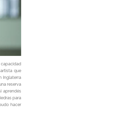
a capacidad
 artista que
 Inglaterra
una reserva
si aprendés
piedras para
 pudo hacer