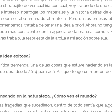
el trabajito de ver cuál iría con cuál, voy tratando de que c
nteresó interrogar los materiales y la historia detrás de e
la obra estaba amarrado al material. Pero quizás en esas 
mentemos: trataba de tener una idea a priori. Ahora no ten
odo más consciente con la agencia de la materia, como si 
ras trabajo, la respuesta de la arcilla a mi acción sobre ella.
a idea exitosa?
crítica tremenda. Una de las cosas que estuve haciendo en 
s de obra desde 2014 para acá. Así que tengo un montón de 
pensando en la naturaleza. ¿Cómo ves el mundo?
s tragedias que sucedieron, dentro de todo sentía que alg
entes, y que se restauraba a nuestro pesar. Sentía que el v