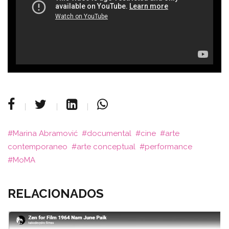
Marina Abramović
documental
cine
arte
contemporaneo
arte conceptual
performance
MoMA
RELACIONADOS