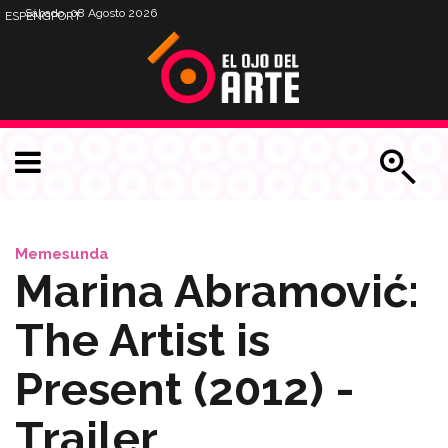
Sábado, 08 Agosto 2026
ESP
ENG
PORT
Memesunda
Marina Abramović:
The Artist is
Present (2012) -
Trailer