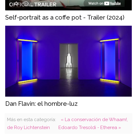
Self-portrait as a coffe pot - Trailer (2024)
Dan Flavin: el hombre-luz
Más en esta categoría:
« La conservación de Whaam!,
de Roy Lichtenstein
Edoardo Tresoldi - Etherea »