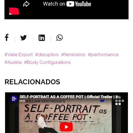
Valie Export
disruptivo
feminismo
performance
Austria
Body Configurations
RELACIONADOS