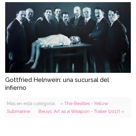
Gottfried Helnwein: una sucursal del
infierno
Más en esta categoría:
« The Beatles - Yellow
Submarine
Beuys: Art as a Weapon - Trailer (2017) »