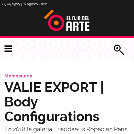
Jueves, 06 Agosto 2026
ESP
ENG
PORT
Memesunda
VALIE EXPORT |
Body
Configurations
En 2018 la galería Thaddaeus Ropac en París