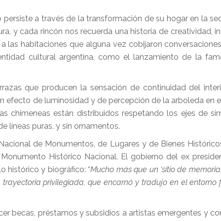
persiste a través de la transformación de su hogar en la se
ura, y cada rincón nos recuerda una historia de creatividad, 
 a las habitaciones que alguna vez cobijaron conversaciones l
entidad cultural argentina, como el lanzamiento de la fam
rrazas que producen la sensación de continuidad del interi
un efecto de luminosidad y de percepción de la arboleda en el
as chimeneas están distribuidos respetando los ejes de sim
de líneas puras, y sin ornamentos.
n Nacional de Monumentos, de Lugares y de Bienes Histórico
 Monumento Histórico Nacional. El gobierno del ex preside
 histórico y biográfico: “
Mucho más que un ‘sitio de memoria’,
rayectoria privilegiada, que encarnó y tradujo en el entorno f
cer becas, préstamos y subsidios a artistas emergentes y co