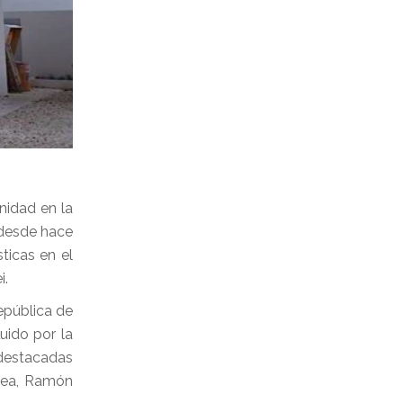
nidad en la
 desde hace
ticas en el
i.
epública de
fluido por la
destacadas
llea, Ramón