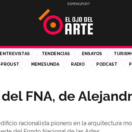
ESP
ENG
PORT
ENTREVISTAS
TENDENCIAS
ENSAYOS
TURISM
-PROUST
MEMESUNDA
RADIO
PODCAST
P
 del FNA, de Alejand
ificio racionalista pionero en la arquitectura m
ede del Fondo Nacional de las Artes.