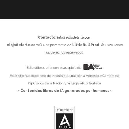
Contacto:
info@elojodelarte.com
elojodelarte.com
® Una plataforma de
LittleBull Prod.
© 2026 Todos
los derechos reservados.
Este sitio cuenta con el auspicio de
Este sitio fue declarado de interés cultural por la Honorable Cámara de
Diputados de la Nación y la Legislatura Porteña
- Contenidos libres de IA generados por humanos-