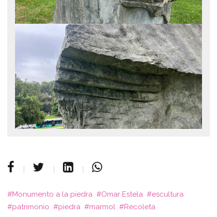
Monumento a la piedra
Omar Estela
escultura
patrimonio
piedra
marmol
Recoleta